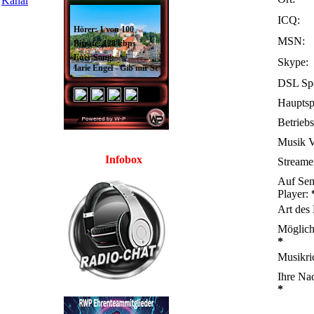
ICQ:
MSN:
Skype:
DSL Sp
Hauptsp
Betrieb
Musik 
Infobox
Streame
Auf Sen
Player:
Art des
Möglich
*
Musikri
Ihre Nac
*