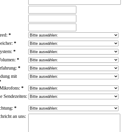
eed:
*
eicher:
*
system:
*
Volumen:
*
rfahrung:
*
dung mit
*
 Mikrofons:
*
e Sendezeiten:
chtung:
*
hricht an uns: